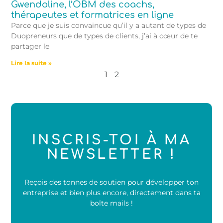
Gwendoline, l’OBM des coachs,
thérapeutes et formatrices en ligne
Parce que je suis convaincue qu’il y a autant de types de
Duopreneurs que de types de clients, j’ai à cœur de te
partager le
Lire la suite »
1
2
INSCRIS-TOI À MA
NEWSLETTER !
Reçois des tonnes de soutien pour développer ton
entreprise et bien plus encore, directement dans ta
boîte mails !