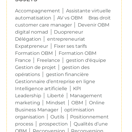
Accompagnement
Assistante virtuelle
automatisation
AV vs OBM
Bras droit
customer care manager
Devenir OBM
digital nomad
Duopreneur
Délégation
entrepreneuriat
Expatpreneur
Fixer ses tarifs
Formation OBM
Formation OBM
France
Freelance
gestion d'équipe
Gestion de projet
gestion des
opérations
gestion financière
Gestionnaire d’entreprise en ligne
Intelligence artificielle
KPI
Leadership
Liberté
Management
marketing
Mindset
OBM
Online
Business Manager
optimisation
organisation
Outils
Positionnement
process
prospection
Qualités d’une
OBM
Reconversion
Reconversion