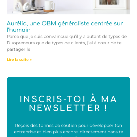
Aurélia, une OBM généraliste centrée sur
l’humain
Parce que je suis convaincue qu’il y a autant de types de
Duopreneurs que de types de clients, j’ai à cœur de te
partager le
Lire la suite »
INSCRIS-TOI À MA
NEWSLETTER !
Reçois des tonnes de soutien pour développer ton
entreprise et bien plus encore, directement dans ta