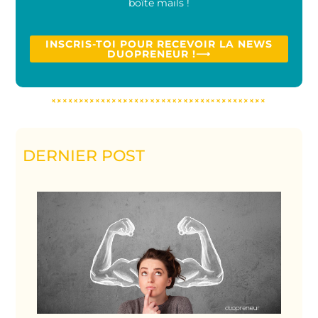
boîte mails !
INSCRIS-TOI POUR RECEVOIR LA NEWS
DUOPRENEUR !⟶
DERNIER POST