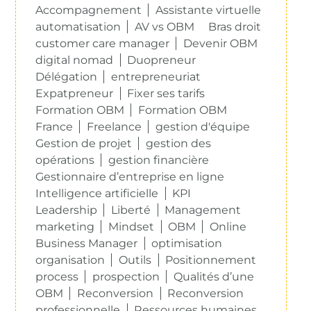
Accompagnement
Assistante virtuelle
automatisation
AV vs OBM
Bras droit
customer care manager
Devenir OBM
digital nomad
Duopreneur
Délégation
entrepreneuriat
Expatpreneur
Fixer ses tarifs
Formation OBM
Formation OBM
France
Freelance
gestion d'équipe
Gestion de projet
gestion des
opérations
gestion financière
Gestionnaire d’entreprise en ligne
Intelligence artificielle
KPI
Leadership
Liberté
Management
marketing
Mindset
OBM
Online
Business Manager
optimisation
organisation
Outils
Positionnement
process
prospection
Qualités d’une
OBM
Reconversion
Reconversion
professionnelle
Ressources humaines