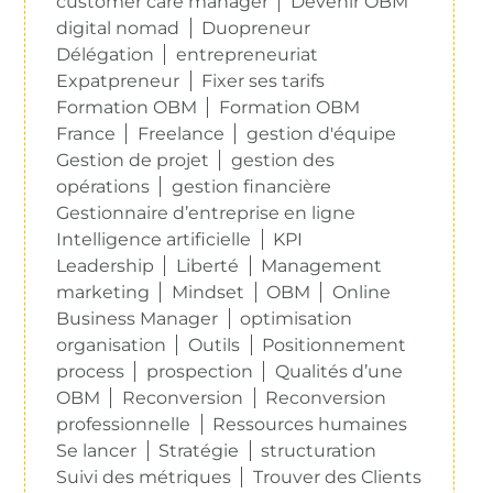
customer care manager
Devenir OBM
digital nomad
Duopreneur
Délégation
entrepreneuriat
Expatpreneur
Fixer ses tarifs
Formation OBM
Formation OBM
France
Freelance
gestion d'équipe
Gestion de projet
gestion des
opérations
gestion financière
Gestionnaire d’entreprise en ligne
Intelligence artificielle
KPI
Leadership
Liberté
Management
marketing
Mindset
OBM
Online
Business Manager
optimisation
organisation
Outils
Positionnement
process
prospection
Qualités d’une
OBM
Reconversion
Reconversion
professionnelle
Ressources humaines
Se lancer
Stratégie
structuration
Suivi des métriques
Trouver des Clients