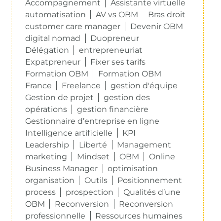
Accompagnement
Assistante virtuelle
automatisation
AV vs OBM
Bras droit
customer care manager
Devenir OBM
digital nomad
Duopreneur
Délégation
entrepreneuriat
Expatpreneur
Fixer ses tarifs
Formation OBM
Formation OBM
France
Freelance
gestion d'équipe
Gestion de projet
gestion des
opérations
gestion financière
Gestionnaire d’entreprise en ligne
Intelligence artificielle
KPI
Leadership
Liberté
Management
marketing
Mindset
OBM
Online
Business Manager
optimisation
organisation
Outils
Positionnement
process
prospection
Qualités d’une
OBM
Reconversion
Reconversion
professionnelle
Ressources humaines