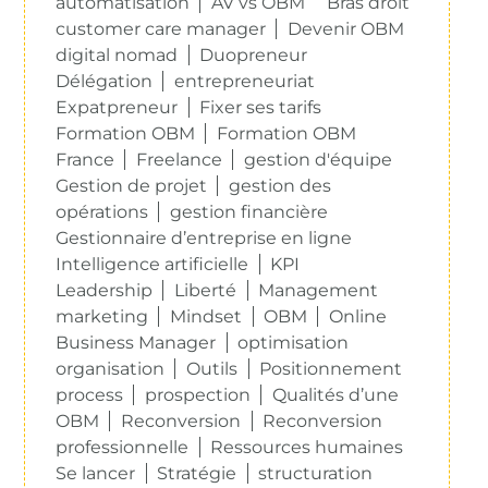
automatisation
AV vs OBM
Bras droit
customer care manager
Devenir OBM
digital nomad
Duopreneur
Délégation
entrepreneuriat
Expatpreneur
Fixer ses tarifs
Formation OBM
Formation OBM
France
Freelance
gestion d'équipe
Gestion de projet
gestion des
opérations
gestion financière
Gestionnaire d’entreprise en ligne
Intelligence artificielle
KPI
Leadership
Liberté
Management
marketing
Mindset
OBM
Online
Business Manager
optimisation
organisation
Outils
Positionnement
process
prospection
Qualités d’une
OBM
Reconversion
Reconversion
professionnelle
Ressources humaines
Se lancer
Stratégie
structuration