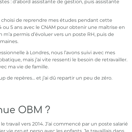
tes : d’abord assistante de gestion, puis assistante
j’ai choisi de reprendre mes études pendant cette
t 4 ou 5 ans avec le CNAM pour obtenir une maîtrise en
n m’a permis d’évoluer vers un poste RH, puis de
umaines.
sionnelle à Londres, nous l’avons suivi avec mes
batique, mais j’ai vite ressenti le besoin de retravailler.
ec ma vie de famille.
de repères… et j’ai dû repartir un peu de zéro.
nue OBM ?
is le travail vers 2014. J’ai commencé par un poste salarié
r vie pro et perso avec les enfants. Je travaillais dans