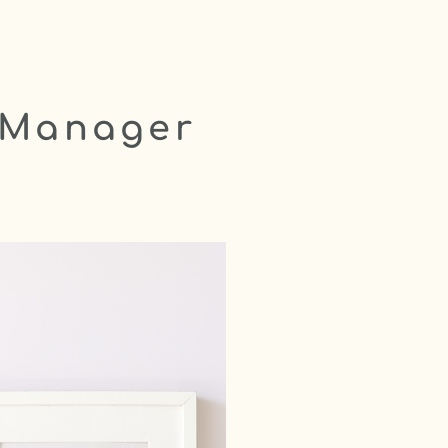
t Manager
s