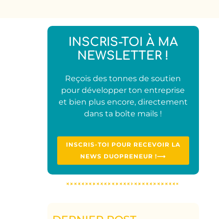
INSCRIS-TOI À MA
NEWSLETTER !
Reçois des tonnes de soutien
pour développer ton entreprise
et bien plus encore, directement
dans ta boîte mails !
INSCRIS-TOI POUR RECEVOIR LA
NEWS DUOPRENEUR !⟶