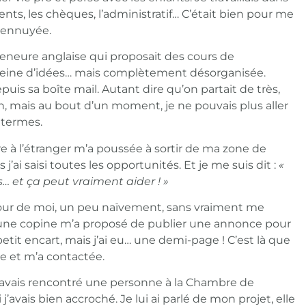
nts, les chèques, l’administratif… C’était bien pour me
s ennuyée.
preneure anglaise qui proposait des cours de
eine d’idées… mais complètement désorganisée.
puis sa boîte mail. Autant dire qu’on partait de très,
n, mais au bout d’un moment, je ne pouvais plus aller
 termes.
tre à l’étranger m’a poussée à sortir de ma zone de
s j’ai saisi toutes les opportunités. Et je me suis dit :
«
s… et ça peut vraiment aider ! »
our de moi, un peu naïvement, sans vraiment me
une copine m’a proposé de publier une annonce pour
tit encart, mais j’ai eu… une demi-page ! C’est là que
ée et m’a contactée.
. J’avais rencontré une personne à la Chambre de
avais bien accroché. Je lui ai parlé de mon projet, elle