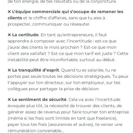
de ton énergie, de tes résultats ou de la conjoncture.
❌
L’équipe commerciale qui s’occupe de ramener les
clients
et le chiffre d’affaires, sans que tu aies à
prospecter, communiquer ou réseauter.
❌
La certitude
. En tant qu’entrepreneure, il faut
apprendre à composer avec l’incertitude : est-ce que
j’aurai des clients le mois prochain ? Est-ce que mon
client sera satisfait ? Est-ce que mon tarif est juste ? Cette
instabilité peut être inconfortable, surtout au début.
❌
La tranquilité d’esprit
. Quand tu es salariée, tu ne
portes pas seule toutes les décisions stratégiques. Tu peux
t’appuyer sur ton directeur, sur ton employeur, sur tes
collègues pour partager la prise de décision.
❌
Le sentiment de sécurité
. Cela va avec l’incertitude
évoquée plus tôt, la nécessité de trouver des clients, de
générer assez de revenus pour faire tourner ton entreprise
(même si les frais sont limités en tant que freelance),
payer tous tes frais (assurances et autres), te verser une
rémunération convenable…