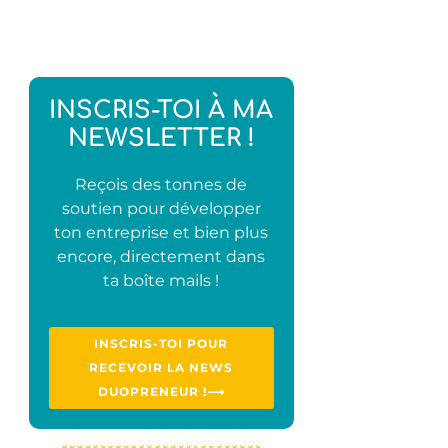
INSCRIS-TOI À MA
NEWSLETTER !
Reçois des tonnes de
soutien pour développer
ton entreprise et bien plus
encore, directement dans
ta boîte mails !
INSCRIS-TOI POUR
RECEVOIR LA NEWS
DUOPRENEUR !⟶