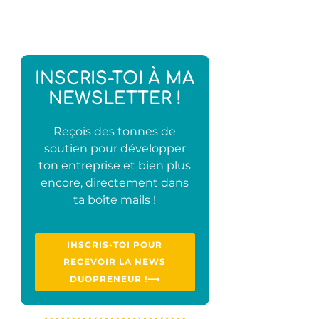
INSCRIS-TOI À MA
NEWSLETTER !
Reçois des tonnes de
soutien pour développer
ton entreprise et bien plus
encore, directement dans
ta boîte mails !
INSCRIS-TOI POUR
RECEVOIR LA NEWS
DUOPRENEUR !⟶