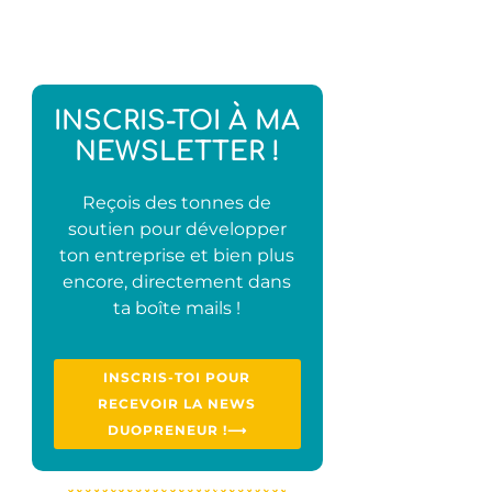
INSCRIS-TOI À MA
NEWSLETTER !
Reçois des tonnes de
soutien pour développer
ton entreprise et bien plus
encore, directement dans
ta boîte mails !
INSCRIS-TOI POUR
RECEVOIR LA NEWS
DUOPRENEUR !⟶