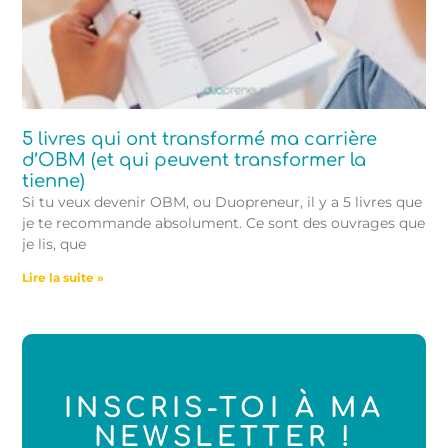
5 livres qui ont transformé ma carrière
d’OBM (et qui peuvent transformer la
tienne)
Si tu veux devenir OBM, ou Duopreneur, il y a 5 livres que
je te recommande absolument. Ce sont des ouvrages que
je lis, que
Lire la suite »
INSCRIS-TOI À MA
NEWSLETTER !